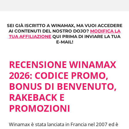
SEI GIÀ ISCRITTO A WINAMAX, MA VUOI ACCEDERE
AI CONTENUTI DEL NOSTRO DOJO?
MODIFICA LA
TUA AFFILIAZIONE
QUI PRIMA DI INVIARE LA TUA
E-MAIL!
RECENSIONE WINAMAX
2026: CODICE PROMO,
BONUS DI BENVENUTO,
RAKEBACK E
PROMOZIONI
Winamax è stata lanciata in Francia nel 2007 ed è