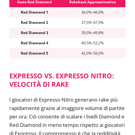
Stato Red Diamond
Rakeback Approssimativa
Red Diamond 1
36,0%–46,0%
Red Diamond 2
37,5%–47,9%
Red Diamond 3
39,0%–49,8%
Red Diamond 4
40,5%–52,2%
Red Diamond 5
42,0%–56,0%
EXPRESSO VS. EXPRESSO NITRO:
VELOCITÀ DI RAKE
I giocatori di Expresso Nitro generano rake più
rapidamente grazie al maggiore volume di partite
per ora. Ciò consente di scalare i livelli Diamond e
Red Diamond in meno tempo rispetto ai giocatori
di Expresso. Il compromesso è che la redditività