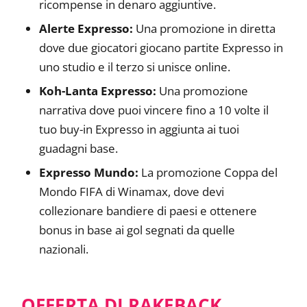
ricompense in denaro aggiuntive.
Alerte Expresso:
Una promozione in diretta
dove due giocatori giocano partite Expresso in
uno studio e il terzo si unisce online.
Koh-Lanta Expresso:
Una promozione
narrativa dove puoi vincere fino a 10 volte il
tuo buy-in Expresso in aggiunta ai tuoi
guadagni base.
Expresso Mundo:
La promozione Coppa del
Mondo FIFA di Winamax, dove devi
collezionare bandiere di paesi e ottenere
bonus in base ai gol segnati da quelle
nazionali.
OFFERTA DI RAKEBACK