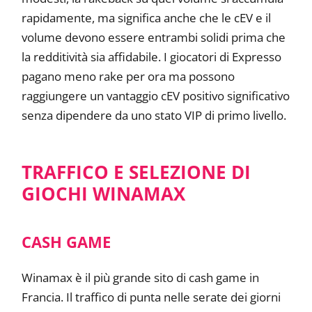
rapidamente, ma significa anche che le cEV e il
volume devono essere entrambi solidi prima che
la redditività sia affidabile. I giocatori di Expresso
pagano meno rake per ora ma possono
raggiungere un vantaggio cEV positivo significativo
senza dipendere da uno stato VIP di primo livello.
TRAFFICO E SELEZIONE DI
GIOCHI WINAMAX
CASH GAME
Winamax è il più grande sito di cash game in
Francia. Il traffico di punta nelle serate dei giorni