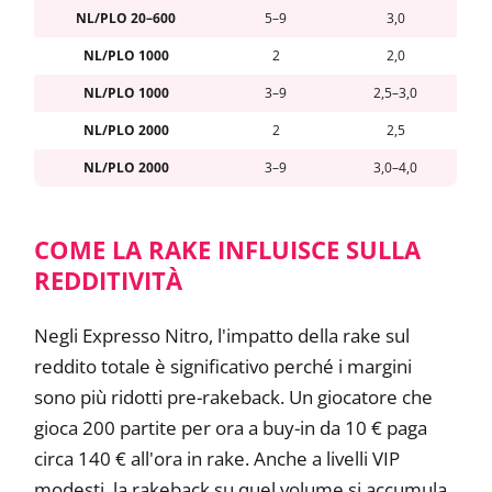
NL/PLO 20–600
5–9
3,0
NL/PLO 1000
2
2,0
NL/PLO 1000
3–9
2,5–3,0
NL/PLO 2000
2
2,5
NL/PLO 2000
3–9
3,0–4,0
COME LA RAKE INFLUISCE SULLA
REDDITIVITÀ
Negli Expresso Nitro, l'impatto della rake sul
reddito totale è significativo perché i margini
sono più ridotti pre-rakeback. Un giocatore che
gioca 200 partite per ora a buy-in da 10 € paga
circa 140 € all'ora in rake. Anche a livelli VIP
modesti, la rakeback su quel volume si accumula