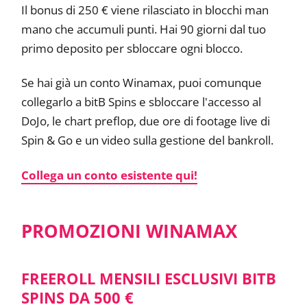
Il bonus di 250 € viene rilasciato in blocchi man
mano che accumuli punti. Hai 90 giorni dal tuo
primo deposito per sbloccare ogni blocco.
Se hai già un conto Winamax, puoi comunque
collegarlo a bitB Spins e sbloccare l'accesso al
DoJo, le chart preflop, due ore di footage live di
Spin & Go e un video sulla gestione del bankroll.
Collega un conto esistente qui!
PROMOZIONI WINAMAX
FREEROLL MENSILI ESCLUSIVI BITB
SPINS DA 500 €