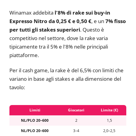
Winamax addebita
l'8% di rake sui buy-in
Expresso Nitro da 0,25 € e 0,50 €
, e un
7% fisso
per tutti gli stakes superiori
. Questo è
competitivo nel settore, dove la rake varia
tipicamente tra il 5% e l'8% nelle principali
piattaforme.
Per il cash game, la rake è del 6,5% con limiti che
variano in base agli stakes e alla dimensione del
tavolo:
Limiti
Giocatori
Limite (€)
NL/PLO 20–600
2
1,5
NL/PLO 20–600
3–4
2,0–2,5