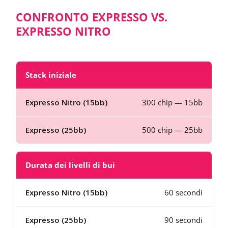
CONFRONTO EXPRESSO VS.
EXPRESSO NITRO
Stack iniziale
300 chip — 15bb
500 chip — 25bb
Durata dei livelli di bui
60 secondi
90 secondi